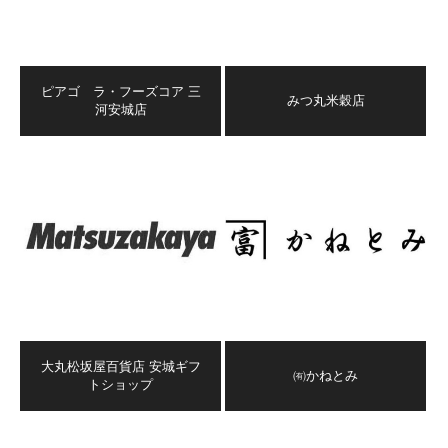
ピアゴ ラ・フーズコア 三
みつ丸米穀店
河安城店
大丸松坂屋百貨店 安城ギフ
㈲かねとみ
トショップ