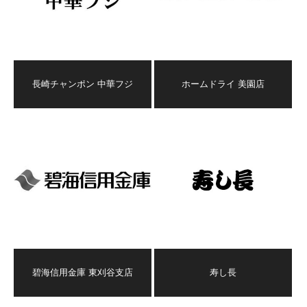
長崎チャンポン 中華フジ
ホームドライ 美園店
碧海信用金庫 東刈谷支店
寿し長