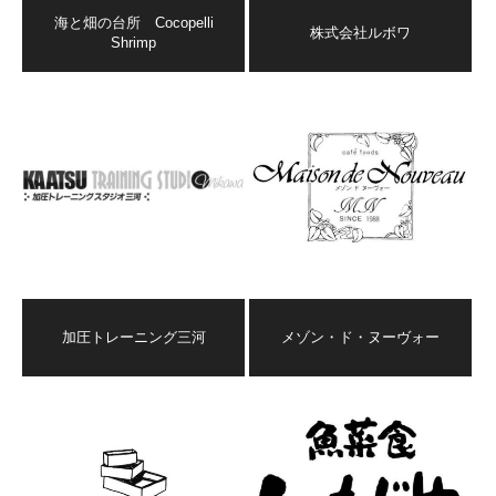
海と畑の台所 Cocopelli
株式会社ルボワ
Shrimp
加圧トレーニング三河
メゾン・ド・ヌーヴォー