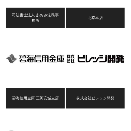
司法書士法人 あおみ法務事
北京本店
務所
碧海信用金庫 三河安城支店
株式会社ビレッジ開発