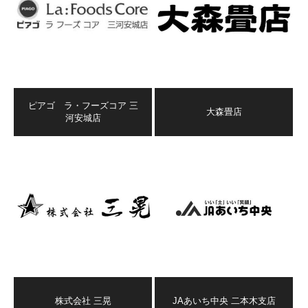
ピアゴ ラ・フーズコア 三
大森畳店
河安城店
株式会社 三晃
JAあいち中央 二本木支店